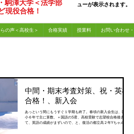
・駒澤大学＜法学部
ューが表示されます。
ど現役合格！
からの声＜高校生＞
合格実績
授業料
お問い合わせ
中間・期末考査対策、祝・英検
合格！、新入会
あっという間にもうすぐ１学期も終了。春頃の新入会生は、区立
小６年で主に算数、＋国語のS君、高校受験で志望校合格後去っ
て、英語の成績がまずいので、と、復活の都立高２年Yちゃん。
S君は、基礎力はあるけれど、とにかく問題を解いたり、書くこ
と自体スローテンポ、お家でやる気のムラも...