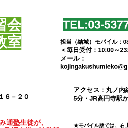
習会
TEL:​03-537
教室
担当（結城）モバイル：080-2
＜毎日受付：10:00～23
​メール：
kojingakushumieko@g
​アクセス：丸ノ内
－１６－２０
5分・JR高円寺駅
のみ通塾生徒が、
★モバイル版では、右