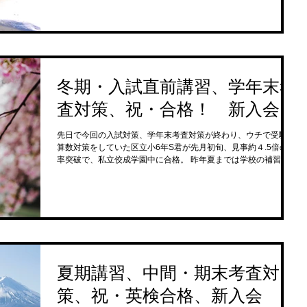
冬期・入試直前講習、学年末考
査対策、祝・合格！ 新入会
先日で今回の入試対策、学年末考査対策が終わり、ウチで受験の
算数対策をしていた区立小6年S君が先月初旬、見事約４.5倍の倍
率突破で、私立佼成学園中に合格。 昨年夏までは学校の補習で、
秋から受験対策開始、初めての結構な駆け込み対策だったけれ
ど、色々大変ではあったけれど、本人の頑...
夏期講習、中間・期末考査対
策、祝・英検合格、新入会