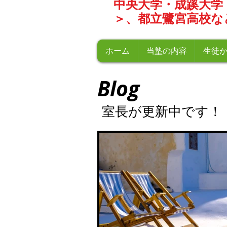
中央大学・成蹊大学
＞、都立鷺宮高校な
ホーム
当塾の内容
生徒
Blog
室長が更新中
です！