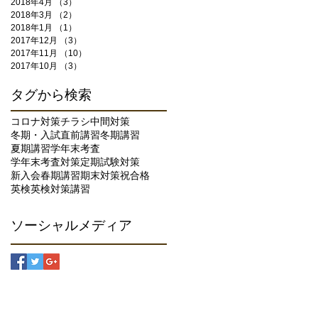
2018年4月
（3）
3件の記事
2018年3月
（2）
2件の記事
2018年1月
（1）
1件の記事
2017年12月
（3）
3件の記事
2017年11月
（10）
10件の記事
2017年10月
（3）
3件の記事
タグから検索
コロナ対策
チラシ
中間対策
冬期・入試直前講習
冬期講習
夏期講習
学年末考査
学年末考査対策
定期試験対策
新入会
春期講習
期末対策
祝合格
英検
英検対策
講習
ソーシャルメディア