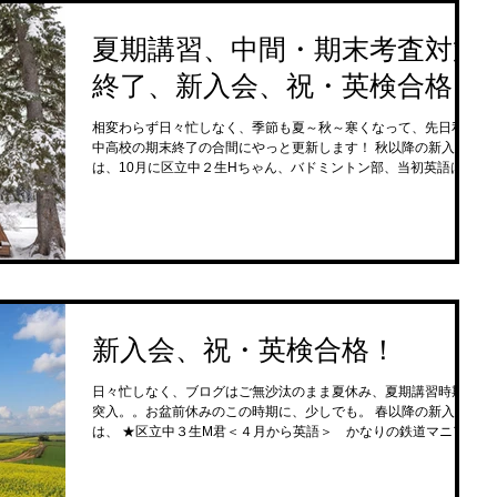
夏期講習、中間・期末考査対策
終了、新入会、祝・英検合格！
相変わらず日々忙しなく、季節も夏～秋～寒くなって、先日私立
中高校の期末終了の合間にやっと更新します！ 秋以降の新入会
は、10月に区立中２生Hちゃん、バドミントン部、当初英語は中
１の最初から復習、週１回×90分で、 数学は当初中１の最初から
で週60分×１回、期末考査で直前にや...
新入会、祝・英検合格！
日々忙しなく、ブログはご無沙汰のまま夏休み、夏期講習時期に
突入。。お盆前休みのこの時期に、少しでも。 春以降の新入会生
は、 ★区立中３生M君＜４月から英語＞ かなりの鉄道マニア、
陸上部 ★区立中１生K君＜３月末から数学＞ 中２～今高１のR
君の弟...