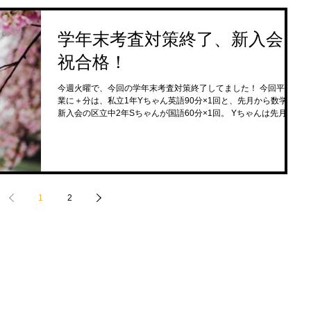
学年末考査対策終了、新入会、
祝合格！
今週火曜で、今回の学年末考査対策終了してました！ 今回平常授
業に＋分は、私立1年Yちゃん英語90分×1回と、先月から数学で
新入会の区立中2年Sちゃんが国語60分×1回。 Yちゃんは先月か
ら英語に加えて理科、地理、数学も開始、どうなるやら？だった
けれど、学校のプリント復習、直...
1
2
寺南
お電話