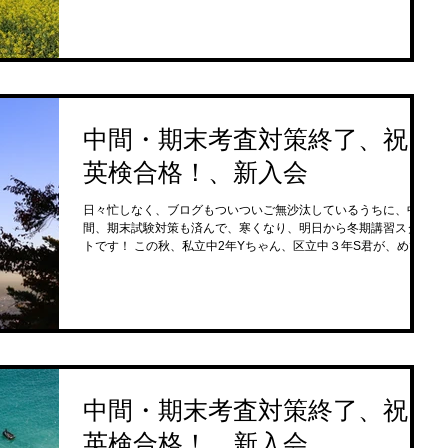
中間・期末考査対策終了、祝・
英検合格！、新入会
日々忙しなく、ブログもついついご無沙汰しているうちに、中
間、期末試験対策も済んで、寒くなり、明日から冬期講習スター
トです！ この秋、私立中2年Yちゃん、区立中３年S君が、めでた
く英検３級合格！ Yちゃんは、CBT試験含めてチャレンジの末、
通常の２回目で、...
中間・期末考査対策終了、祝・
英検合格！、新入会