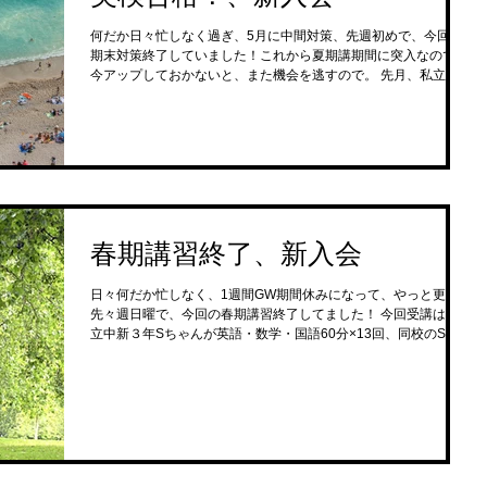
何だか日々忙しなく過ぎ、5月に中間対策、先週初めで、今回の
期末対策終了していました！これから夏期講期間に突入なので、
今アップしておかないと、また機会を逃すので。 先月、私立中２
生Yちゃんが、２度目で無事英検４級合格！直前の対策テキスト
練習では結構不安だったけれど、本番では出...
春期講習終了、新入会
日々何だか忙しなく、1週間GW期間休みになって、やっと更新、
先々週日曜で、今回の春期講習終了してました！ 今回受講は、区
立中新３年Sちゃんが英語・数学・国語60分×13回、同校のS君が
英語90分×5回、別の区立中３年R君が数学60分×7.5回、私立校新
２年N君が英語90分×...