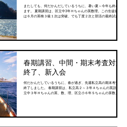
またしても、何だかんだしているうちに、暑い夏～今年も終わり
ます。 夏期講習は、区立中3年Ｈちゃんの英数理。この生徒彼女
は６月の英検３級１次は突破、でも丁度２次と部活の最終試合が
重なり、見送りで、この秋無事２次突破。 彼女は９月中間考査、
１１月は英検２次、期末考査、都のスピー...
春期講習、中間・期末考査対策
終了、新入会
何だかんだしているうちに、春が過ぎ、先週私立高の期末考査が
終了しました。 春期講習は、私立高２～３年Ａちゃんの英語、区
立中３年Ｈちゃんの英、数、理、区立小６年Ｓちゃんの算数、国
語。 中間・期末考査は、各生徒それなりに。私立校２年のS君の
英語は、クラス男子で２位！の健闘、中間...