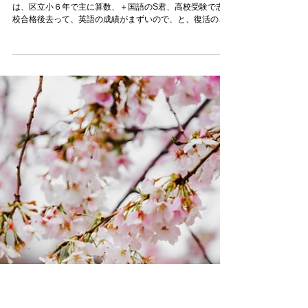
中間・期末考査対策、祝・
英検合格！、新入会
あっという間にもうすぐ１学期も終了。春頃の新入会生
は、区立小６年で主に算数、＋国語のS君、高校受験で志望
校合格後去って、英語の成績がまずいので、と、復活の都
立高２年Yちゃん。 S君は、基礎力はあるけれど、とにかく
問題を解いたり、書くこと自体スローテンポ、お家でやる
気のムラも...