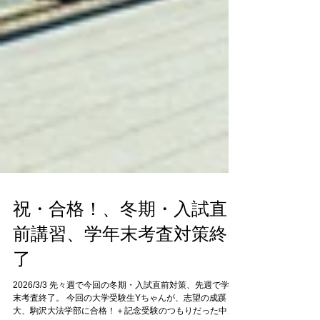
祝・合格！、冬期・入試直
前講習、学年末考査対策終
了
2026/3/3 先々週で今回の冬期・入試直前対策、先週で学年