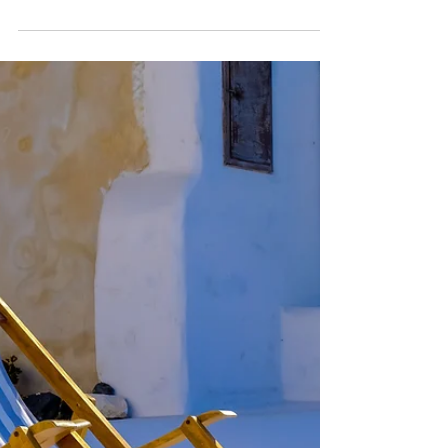
格、新入会
あっという間に年末～新年。 振り返ると、夏期講習は、区
立中３年TちゃんとSちゃんの英語、両者共内申２レベルの
区立中２年C君とNちゃんの英語と数学、都立高２年Yちゃ
んの英語、その弟区立中１年N君の英語。 Sちゃんは普段明
るく奔放タイプだけれど、学校でのいじめ問題で初夏に突
然体...