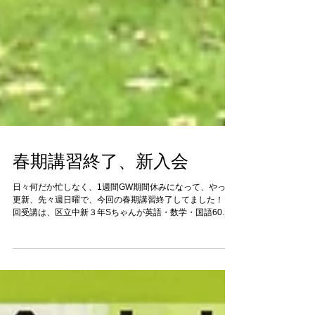
春期講習終了、新入会
日々何だか忙しなく、1週間GW期間休みになって、やっと
更新、先々週日曜で、今回の春期講習終了してました！ 今
回受講は、区立中新３年Sちゃんが英語・数学・国語60分
×13回、同校のS君が英語90分×5回、別の区立中３年R君が
数学60分×7.5回、私立校新２年N君が英語90分×...