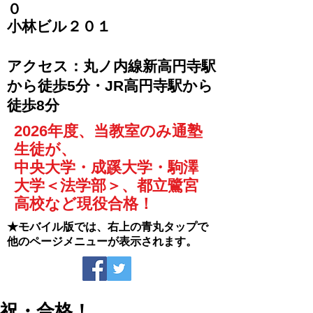
０
​小林ビル２０１
​アクセス：丸ノ内線新高円寺駅
から徒歩5分・JR高円寺駅から
徒歩8分
2026年度、当教室のみ通塾
生徒が、
中央大学・成蹊大学・駒澤
大学＜法学部＞、都立鷺宮
高校など現役合格！
★モバイル版では、右上の青丸タップで
他のページメニューが表示されます。
祝・合格！