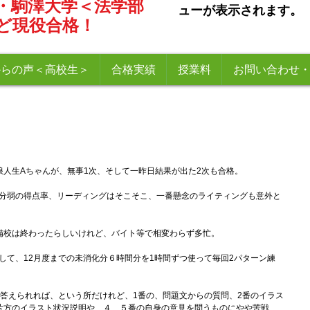
・駒澤大学＜法学部
ューが表示されます。
ど現役合格！
からの声＜高校生＞
合格実績
授業料
お問い合わせ
浪人生Aちゃんが、無事1次、そして一昨日結果が出た2次も合格。
分弱の得点率、リーディングはそこそこ、一番懸念のライティングも意外と
備校は終わったらしいけれど、バイト等で相変わらず多忙。
して、12月度までの未消化分６時間分を1時間ずつ使って毎回2パターン練
に答えられれば、という所だけれど、1番の、問題文からの質問、2番のイラス
片方のイラスト状況説明や、４、５番の自身の意見を問うものにやや苦戦、