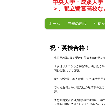
中央大学・成蹊大学
＞、都立鷺宮高校な
ホーム
当塾の内容
生徒
祝・英検合格！
先日英検準2級を受けた美大推薦合格の
１次はリスニングが練習時よりは低く半
同じ位取れてて突破。
次の2次対策、本人は通ってた美大用予
でもまあ何とか、旺文社の対策本を元に
習、
まあ問題文音読や質問5問中3問真っ当
ト説明は慣れてきたけれど、3番のもう