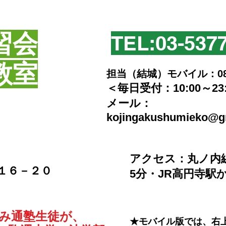
習会
TEL:​03-537
教室
担当（結城）モバイル：080-2
＜毎日受付：10:00～23
​メール：
kojingakushumieko@g
​アクセス：丸ノ内
－１６－２０
5分・JR高円寺駅
のみ通塾生徒が、
★モバイル版では、右