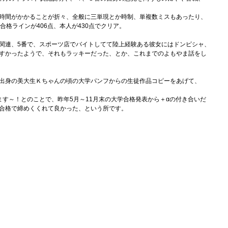
時間がかかることが折々、全般に三単現とか時制、単複数ミスもあったり、
合格ラインが406点、本人が430点でクリア。
関連、5番で、スポーツ店でバイトしてて陸上経験ある彼女にはドンピシャ、
すかったようで、それもラッキーだった、とか、これまでのよもやま話をし
出身の美大生Ｋちゃんの頃の大学パンフからの生徒作品コピーをあげて、
ます～！とのことで、昨年5月～11月末の大学合格発表から＋αの付き合いだ
合格で締めくくれて良かった、という所です。