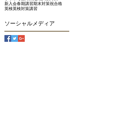
新入会
春期講習
期末対策
祝合格
英検
英検対策
講習
ソーシャルメディア
jingakushumieko@gmail.com