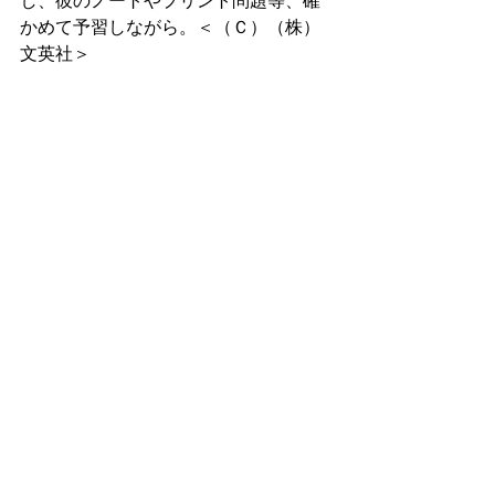
し、彼のノートやプリント問題等、確
かめて予習しながら。＜（Ｃ）（株）
文英社＞