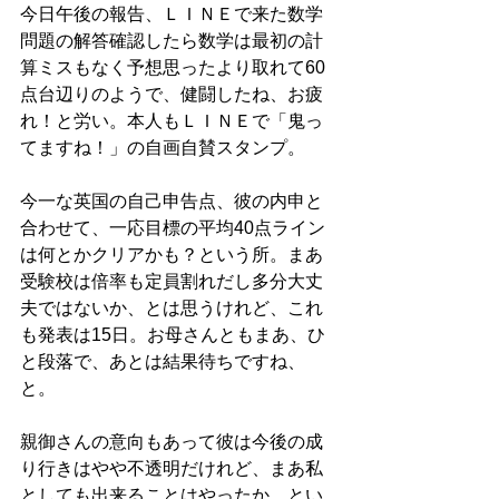
今日午後の報告、ＬＩＮＥで来た数学
問題の解答確認したら数学は最初の計
算ミスもなく予想思ったより取れて60
点台辺りのようで、健闘したね、お疲
れ！と労い。本人もＬＩＮＥで「鬼っ
てますね！」の自画自賛スタンプ。
今一な英国の自己申告点、彼の内申と
合わせて、一応目標の平均40点ライン
は何とかクリアかも？という所。まあ
受験校は倍率も定員割れだし多分大丈
夫ではないか、とは思うけれど、これ
も発表は15日。お母さんともまあ、ひ
と段落で、あとは結果待ちですね、
と。
親御さんの意向もあって彼は今後の成
り行きはやや不透明だけれど、まあ私
としても出来ることはやったか、とい