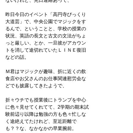
ないけれど、先日連絡あって、
昨日今日のイベント「高円寺びっくり
大道芸」で、中央公園でマジックをす
るんで、ということと、学校の授業の
状況、英語の長文と古文の文法がちょ
っと厳しい、とか、一旦彼がアカウン
トを消して途切れていたＬＩＮＥ復旧
などの話。
Ｍ君はマジックが趣味、折に近くの飲
食店やお父さんのお仕事関連慰労会な
どでも披露してきたようで、
折々ウチでも授業後にトランプを中心
に色々見せてくれてて、2学期の期末試
験前辺り以降は勉強の方も色々忙しな
く途絶えてたけれど、至近距離で
も？？な、なかなかの早業腕前。