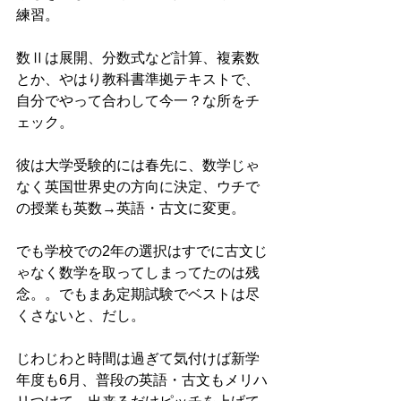
練習。
数Ⅱは展開、分数式など計算、複素数
とか、やはり教科書準拠テキストで、
自分でやって合わして今一？な所をチ
ェック。
彼は大学受験的には春先に、数学じゃ
なく英国世界史の方向に決定、ウチで
の授業も英数→英語・古文に変更。
でも学校での2年の選択はすでに古文じ
ゃなく数学を取ってしまってたのは残
念。。でもまあ定期試験でベストは尽
くさないと、だし。
じわじわと時間は過ぎて気付けば新学
年度も6月、普段の英語・古文もメリハ