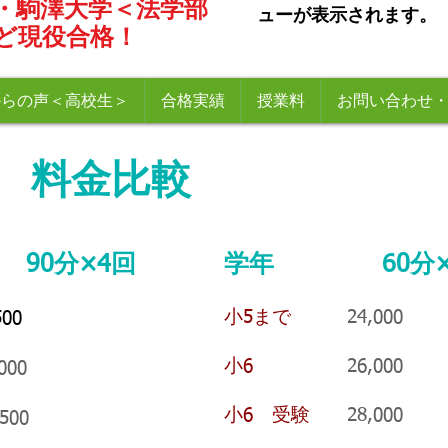
・駒澤大学＜法学部
ューが表示されます。
ど現役合格！
からの声＜高校生＞
合格実績
授業料
お問い合わせ
額 料金比較
90分×4回
学年 60分×8
小5まで
24,000 36
00
小6
26,000 39
00
小6 受験
28,000 4
00