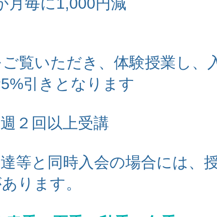
か月毎に1,000円減
をご覧いただき、体験授業し、
5%引きとなります
、週２回以上受講
友達等と同時入会の場合には、
があります。