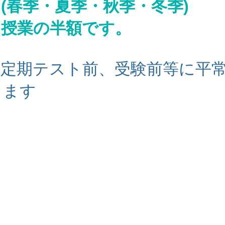
(春季・夏季・秋季・冬季)
常授業の半額です。
・定期テスト前、受験前等に平
ります
寺南
お電話
1
電話番号：03-5377-1376
​
Mail:
ko