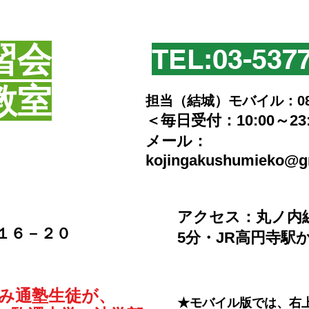
習会
TEL:​03-537
教室
担当（結城）モバイル：080-2
＜毎日受付：10:00～23
​メール：
kojingakushumieko@g
​アクセス：丸ノ内
－１６－２０
5分・JR高円寺駅
のみ通塾生徒が、
★モバイル版では、右