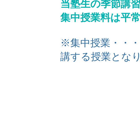
当塾生の季節講習
集中授業料は平
​※集中授業・・
講する授業とな
〒166-0003
東京都杉並区高円
​3-16-20 小林ビル20