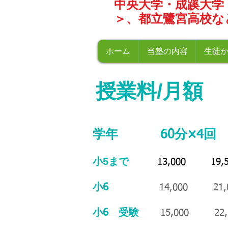
中央大学・成蹊大学
＞、都立鷺宮高校な
ホーム
当塾の内容
生徒
​授業料/月
学年 60分×4回 
小5まで
13,000 19,5
小6
14,000 21,0
小6 受験
15,000 22,5