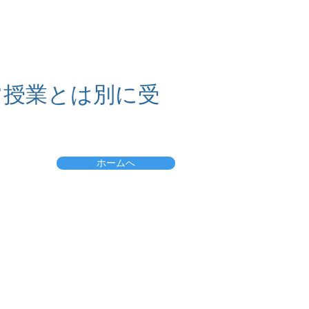
常授業とは別に受
ホームへ
jingakushumieko@gmail.com