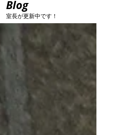
Blog
室長が更新中
です！