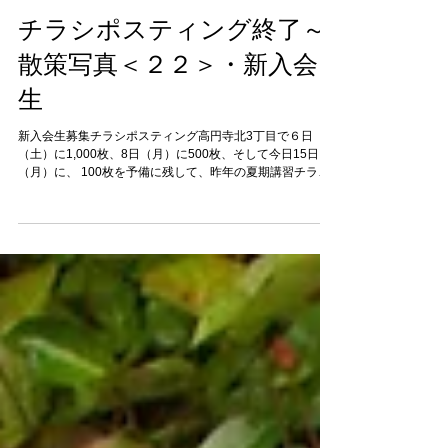
チラシポスティング終了～
散策写真＜２２＞・新入会
生
新入会生募集チラシポスティング高円寺北3丁目で６日
（土）に1,000枚、8日（月）に500枚、そして今日15日
（月）に、 100枚を予備に残して、昨年の夏期講習チラシ
４０枚を加えた440枚を、高円寺北４丁目と阿佐ヶ谷北5丁
目で配り、4月9日開始で足掛け3か月余り、ついに予定...