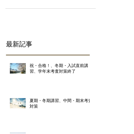
終わります。 夏期講習は、区立中3年Ｈちゃんの英数理。
この生徒彼女は６月の英検３級１次は突破、でも丁度２次
と部活の最終試合が重なり、見送りで、この秋無事２次突
破。 彼女は９月中間考査、１１月は英検２次、期末考査、
都のスピー...
最新記事
祝・合格！、冬期・入試直前講
習、学年末考査対策終了
夏期・冬期講習、中間・期末考査
対策