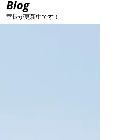
Blog
室長が更新中
です！