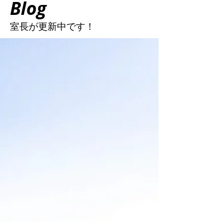
Blog
室長が更新中
です！